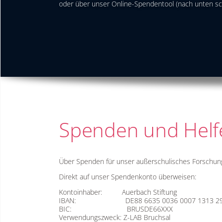
oder über unser Online-Spendentool (nach unten scr
Spenden und Helf
Über Spenden für unser außerschulisches Forschung
Direkt auf unser Spendenkonto überweisen:
Kontoinhaber: Auerbach Stiftung
IBAN: DE88 6635 0036 0007 1313 2
BIC: BRUSDE66XXX
Verwendungszweck: Z-LAB Bruchsal