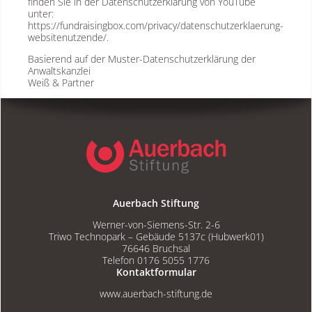
finden Sie in der Datenschutzerklärung von YouTube
unter:
https://fundraisingbox.com/privacy/datenschutzerklaerung-
websitenutzende/.
Basierend auf der Muster-Datenschutzerklärung der
Anwaltskanzlei
Weiß & Partner
Auerbach Stiftung
Werner-von-Siemens-Str. 2-6
Triwo Technopark – Gebäude 5137c (Hubwerk01)
76646 Bruchsal
Telefon 0176 5055 1776
Kontaktformular
www.auerbach-stiftung.de