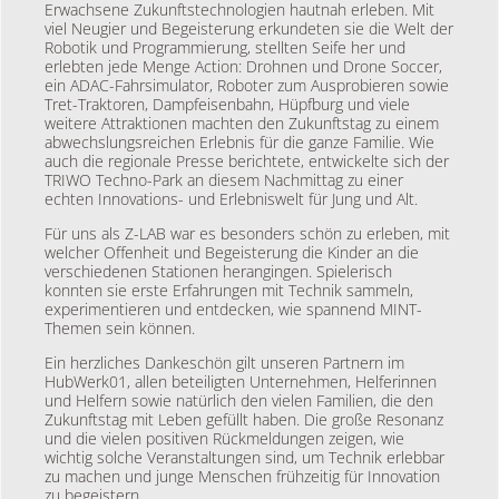
Erwachsene Zukunftstechnologien hautnah erleben. Mit
viel Neugier und Begeisterung erkundeten sie die Welt der
Robotik und Programmierung, stellten Seife her und
erlebten jede Menge Action: Drohnen und Drone Soccer,
ein ADAC-Fahrsimulator, Roboter zum Ausprobieren sowie
Tret-Traktoren, Dampfeisenbahn, Hüpfburg und viele
weitere Attraktionen machten den Zukunftstag zu einem
abwechslungsreichen Erlebnis für die ganze Familie. Wie
auch die regionale Presse berichtete, entwickelte sich der
TRIWO Techno-Park an diesem Nachmittag zu einer
echten Innovations- und Erlebniswelt für Jung und Alt.
Für uns als Z-LAB war es besonders schön zu erleben, mit
welcher Offenheit und Begeisterung die Kinder an die
verschiedenen Stationen herangingen. Spielerisch
konnten sie erste Erfahrungen mit Technik sammeln,
experimentieren und entdecken, wie spannend MINT-
Themen sein können.
Ein herzliches Dankeschön gilt unseren Partnern im
HubWerk01, allen beteiligten Unternehmen, Helferinnen
und Helfern sowie natürlich den vielen Familien, die den
Zukunftstag mit Leben gefüllt haben. Die große Resonanz
und die vielen positiven Rückmeldungen zeigen, wie
wichtig solche Veranstaltungen sind, um Technik erlebbar
zu machen und junge Menschen frühzeitig für Innovation
zu begeistern.